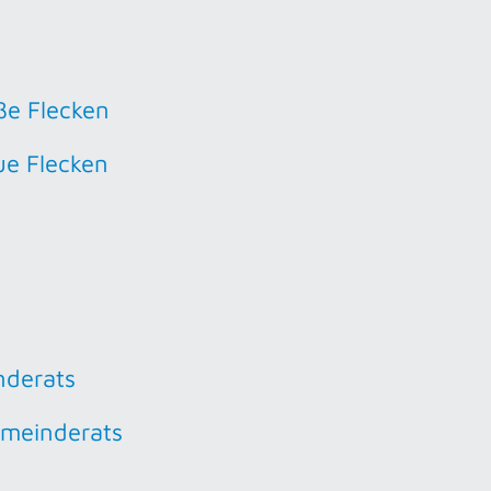
ße Flecken
ue Flecken
nderats
emeinderats