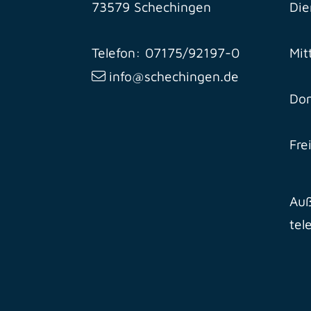
73579 Schechingen
Die
Telefon: 07175/92197-0
Mit
info@schechingen.de
Don
Fre
Auß
tel