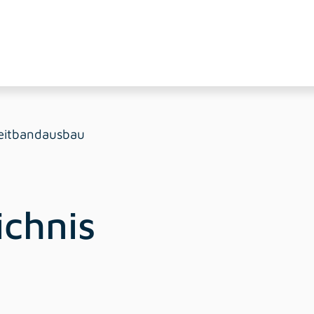
eitbandausbau
ichnis