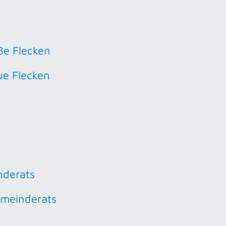
ße Flecken
ue Flecken
nderats
emeinderats