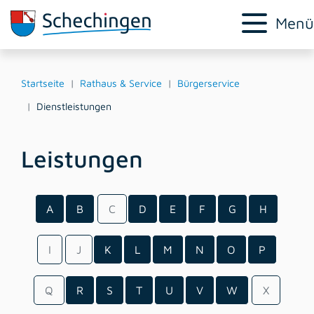
Menü
Startseite
Rathaus & Service
Bürgerservice
Dienstleistungen
Leistungen
A
B
C
D
E
F
G
H
I
J
K
L
M
N
O
P
Q
R
S
T
U
V
W
X