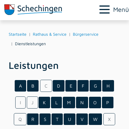
Menü
Startseite
Rathaus & Service
Bürgerservice
Dienstleistungen
Leistungen
A
B
C
D
E
F
G
H
I
J
K
L
M
N
O
P
Q
R
S
T
U
V
W
X